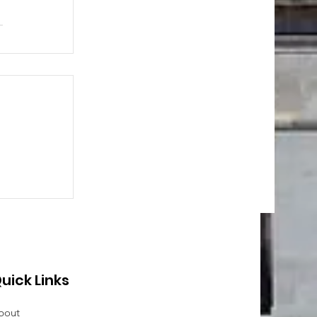
uick Links
bout