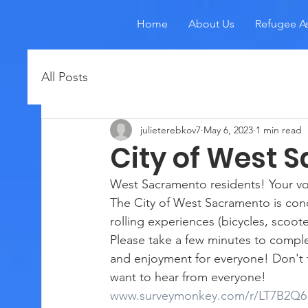
Home
About Us
Refugee As
All Posts
julieterebkov7
May 6, 2023
1 min read
City of West 
West Sacramento residents! Your voi
The City of West Sacramento is con
rolling experiences (bicycles, scoote
Please take a few minutes to complete
and enjoyment for everyone! Don't fo
want to hear from everyone! 
www.surveymonkey.com/r/LT7B2Q6